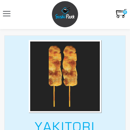
0
YAKITORI