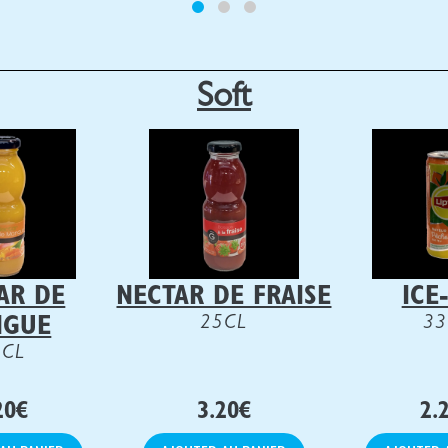
Soft
AR DE
NECTAR DE FRAISE
ICE
25CL
33
NGUE
5CL
20
€
3.20
€
2.