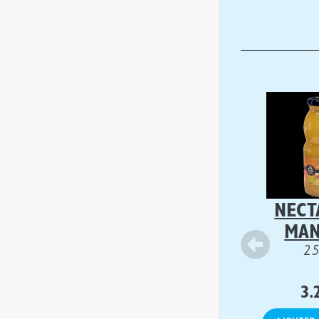
NECT
MA
2
3.