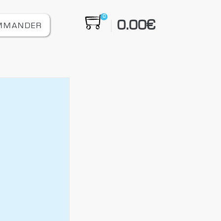
0
0.00
€
MMANDER