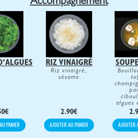
Accompagnement
D’ALGUES
RIZ VINAIGRÉ
SOUPE
Riz vinaigré,
Bouillo
sésame
to
champig
par
ciboul
algues
50
€
2.90
€
2.
AU PANIER
AJOUTER AU PANIER
AJOUTER 