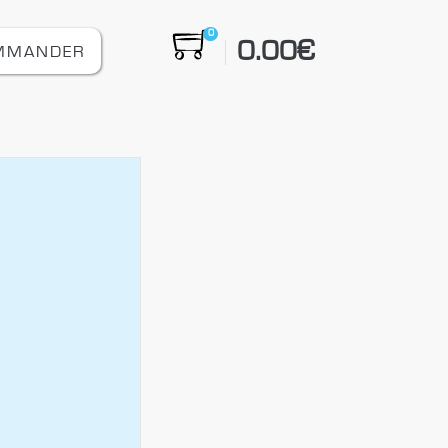
0
0.00
€
MMANDER