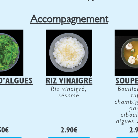
Accompagnement
D’ALGUES
RIZ VINAIGRÉ
SOUPE
Riz vinaigré,
Bouillo
sésame
to
champig
par
ciboul
algues
50
€
2.90
€
2.