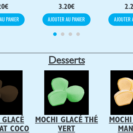
20
€
3.20
€
2.
AU PANIER
AJOUTER AU PANIER
AJOUTER 
Desserts
 GLACÉ
MOCHI GLACÉ THÉ
MOCHI
AT COCO
VERT
MAN