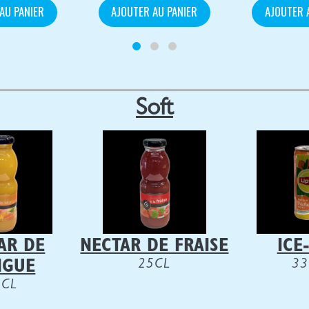
AU PANIER
AJOUTER AU PANIER
AJOUTER 
Soft
AR DE
NECTAR DE FRAISE
ICE
25CL
33
NGUE
5CL