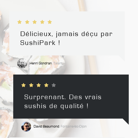
Délicieux, jamais déçu par
SushiPark !
Henri Gondran
, Talant
Surprenant. Des vrais
sushis de qualité !
David Beaumond
, Fontaine-lès-Dijon