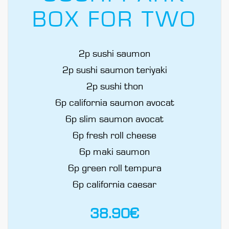
BOX FOR TWO
2p sushi saumon
2p sushi saumon teriyaki
2p sushi thon
6p california saumon avocat
6p slim saumon avocat
6p fresh roll cheese
6p maki saumon
6p green roll tempura
6p california caesar
38.90
€