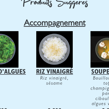
Produits Suggérés
Accompagnement
D’ALGUES
RIZ VINAIGRÉ
SOUPE
Riz vinaigré,
Bouillo
sésame
to
champig
par
ciboul
algues