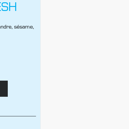
ESH
andre, sésame,