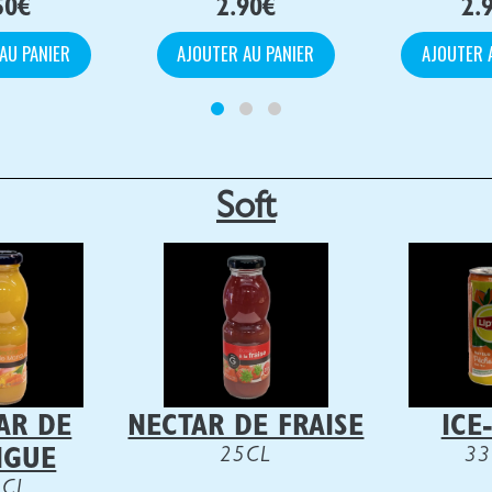
50
€
2.90
€
2.
AU PANIER
AJOUTER AU PANIER
AJOUTER 
Soft
AR DE
NECTAR DE FRAISE
ICE
25CL
33
NGUE
5CL