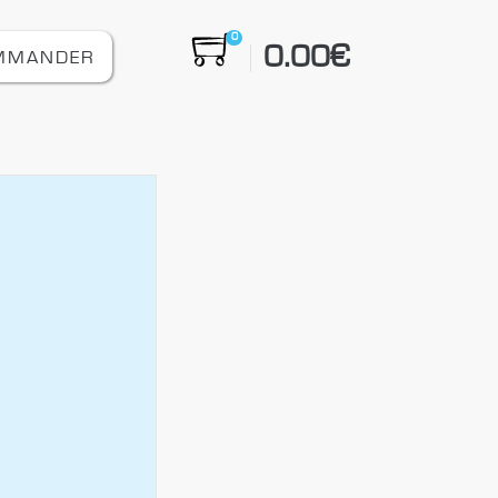
0
0.00
€
MMANDER