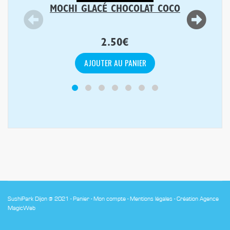
MOCHI GLACÉ CHOCOLAT COCO
2.50
€
AJOUTER AU PANIER
SushiPark Dijon @ 2021 -
Panier
-
Mon compte
-
Mentions légales
-
Création Agence
MagicWeb