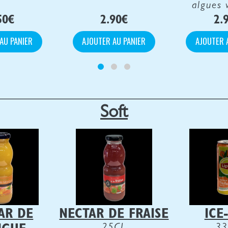
algues
50
€
2.90
€
2.
AU PANIER
AJOUTER AU PANIER
AJOUTER 
Soft
AR DE
NECTAR DE FRAISE
ICE
25CL
33