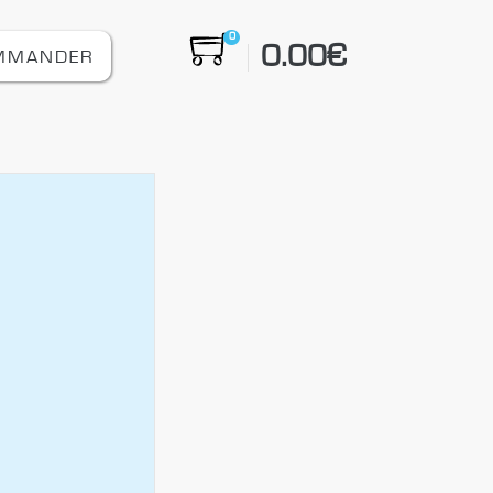
0
0.00
€
MMANDER