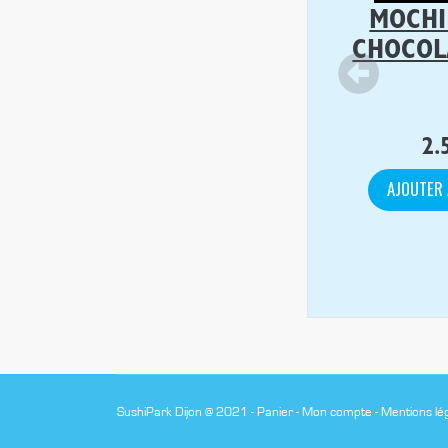
MOCHI
CHOCOL
2.
AJOUTER 
SushiPark Dijon @ 2021 -
Panier
-
Mon compte
-
Mentions lé