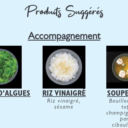
Produits Suggérés
Accompagnement
D’ALGUES
RIZ VINAIGRÉ
SOUPE
Riz vinaigré,
Bouillo
sésame
to
champig
par
ciboul