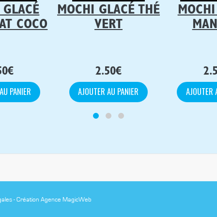
 GLACÉ
MOCHI GLACÉ THÉ
MOCHI
AT COCO
VERT
MAN
50
€
2.50
€
2.
AU PANIER
AJOUTER AU PANIER
AJOUTER 
gales
-
Création Agence MagicWeb