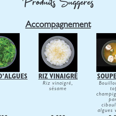
Produits Suggérés
Accompagnement
D’ALGUES
RIZ VINAIGRÉ
SOUPE
Riz vinaigré,
Bouillo
sésame
to
champig
par
ciboul
algues