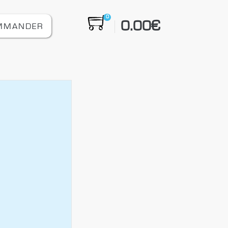
0
0.00
€
MMANDER