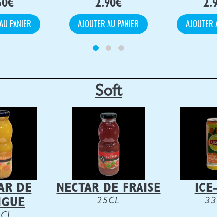
50
€
2.90
€
2.
AU PANIER
AJOUTER AU PANIER
AJOUTER 
Soft
AR DE
NECTAR DE FRAISE
ICE
25CL
33
NGUE
5CL