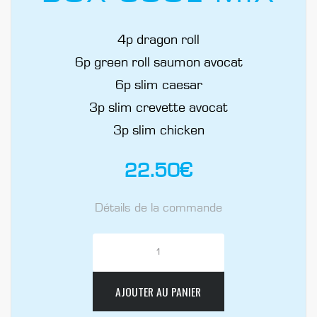
4p dragon roll
6p green roll saumon avocat
6p slim caesar
3p slim crevette avocat
3p slim chicken
22.50
€
Détails de la commande
AJOUTER AU PANIER